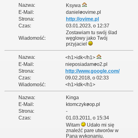
Nazwa:
Ksywa
E-Mail:
daniel
ovime.pl
Strona:
http://ovime.pl
Czas:
03.01.2023, o 12:37
Zostawiam tu swój ślad
Wiadomość:
węglowy jako Twój
przyjaciel
Nazwa:
<h1>idk</h1>
E-Mail:
nieposiadam
o2.pl
Strona:
http://www.google.com/
Czas:
09.02.2018, o 02:33
Wiadomość:
<h1>Idk</h1>
Nazwa:
Kinga
E-Mail:
ktomczyk
op.pl
Strona:
-
Czas:
01.03.2011, o 15:34
Witam
Udało mi się
znaleźć pare utworów w
Pana wykonaniu.