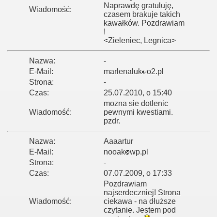
Naprawdę gratuluję,
Wiadomość:
czasem brakuje takich
kawałków. Pozdrawiam
!
<Zieleniec, Legnica>
Nazwa:
-
E-Mail:
marlenaluk
o2.pl
Strona:
-
Czas:
25.07.2010, o 15:40
mozna sie dotlenic
Wiadomość:
pewnymi kwestiami.
pzdr.
Nazwa:
Aaaartur
E-Mail:
nooak
wp.pl
Strona:
-
Czas:
07.07.2009, o 17:33
Pozdrawiam
najserdeczniej! Strona
Wiadomość:
ciekawa - na dłuższe
czytanie. Jestem pod