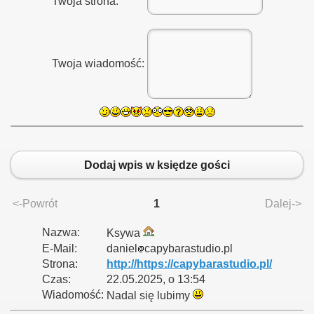
Twoja strona:
Twoja wiadomość:
Dodaj wpis w księdze gości
<-Powrót
1
Dalej->
Nazwa:
Ksywa
E-Mail:
daniel
capybarastudio.pl
Strona:
http://https://capybarastudio.pl/
Czas:
22.05.2025, o 13:54
Wiadomość:
Nadal się lubimy