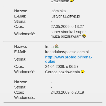
wrażeniem
Nazwa:
jaśminka
E-Mail:
justycha12
wp.pl
Strona:
-
Czas:
27.05.2009, o 13:27
super stronka i super
Wiadomość:
muza pozdrawiam
Nazwa:
Irena
E-Mail:
irenadulas
poczta.onet.pl
http://www.profeo.pl/irena-
Strona:
dulas
Czas:
24.04.2009, o 06:57
Wiadomość:
Gorące pozdowienia
Nazwa:
-
Strona:
-
Czas:
24.03.2009, o 23:19
Wiadomość: