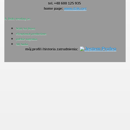
tel. +48 600 125 935
home page:
www.dziki.net
A. Dziki treading as:
Wild Art Direct
eXceptional productions
polskie nagrania
All Audio
mój profil i historia zatrudnienia: