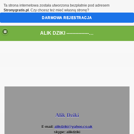
Ta strona internetowa została utworzona bezpłatnie pod adresem
Stronygratis.pl
. Czy chcesz też mieć własną stronę?
DARMOWA REJESTRACJA
ALIK DZIKI --------------------------------> All Audio
Alik Dziki
 as LD
E-mail:
alikdziki@yahoo.co.uk
skype: alikdziki