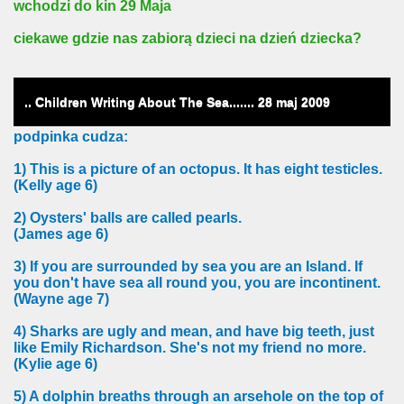
wchodzi do kin 29 Maja
ciekawe gdzie nas zabiorą dzieci na dzień dziecka?
.. Children Writing About The Sea.......
28
maj 2009
podpinka cudza:
1) This is a picture of an octopus. It has eight testicles.
(Kelly age 6)
2) Oysters' balls are called pearls.
(James age 6)
3) If you are surrounded by sea you are an Island. If
you don't have sea all round you, you are incontinent.
(Wayne age 7)
4) Sharks are ugly and mean, and have big teeth, just
like Emily Richardson. She's not my friend no more.
(Kylie age 6)
5) A dolphin breaths through an arsehole on the top of