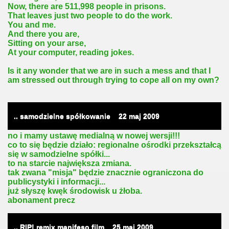
Now, there are 511,998 people in prisons.
That leaves just two people to do the work.
You and me.
And there you are,
Sitting on your arse,
At your computer, reading jokes.
Is it any wonder that we are in such a mess and that I
am stressed out through trying to cope all on my own?
.. samodzielne spółkowanie
22
maj 2009
no i mamy ustawę medialną w nowej wersji!!!
co to się będzie działo: regionalne ośrodki przekształcą
się w samodzielne spółki...
to na starcie największa zmiana.
tak zwana "misja" będzie znacznie ograniczona do
publicystyki i informacji...
już słyszę kwęk środowisk u żłoba.
abonament precz
.. RIP! remix manifeso film
25
maj 2009