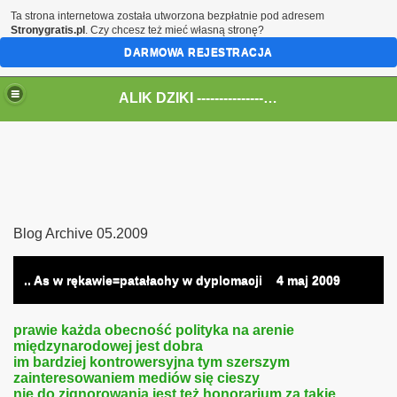
Ta strona internetowa została utworzona bezpłatnie pod adresem
Stronygratis.pl
. Czy chcesz też mieć własną stronę?
DARMOWA REJESTRACJA
ALIK DZIKI --------------------------------> All Audio
Blog Archive 05.2009
.. As w rękawie=patałachy w dyplomacji
4
maj 2009
prawie każda obecność polityka na arenie
międzynarodowej jest dobra
im bardziej kontrowersyjna tym szerszym
zainteresowaniem mediów się cieszy
nie do zignorowania jest też honorarium za takie