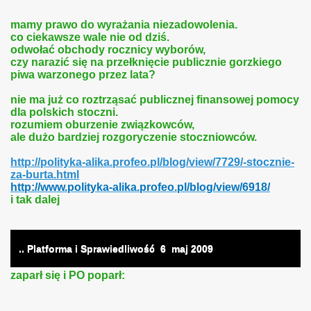
mamy prawo do wyrażania niezadowolenia.
co ciekawsze wale nie od dziś.
odwołać obchody rocznicy wyborów,
czy narazić się na przełknięcie publicznie gorzkiego
piwa warzonego przez lata?
nie ma już co roztrząsać publicznej finansowej pomocy
dla polskich stoczni.
rozumiem oburzenie związkowców,
ale dużo bardziej rozgoryczenie stoczniowców.
http://polityka-alika.profeo.pl/blog/view/7729/-stocznie-
za-burta.html
http://www.polityka-alika.profeo.pl/blog/view/6918/
i tak dalej
.. Platforma i Sprawiedliwość
6
maj 2009
zaparł się i PO poparł: