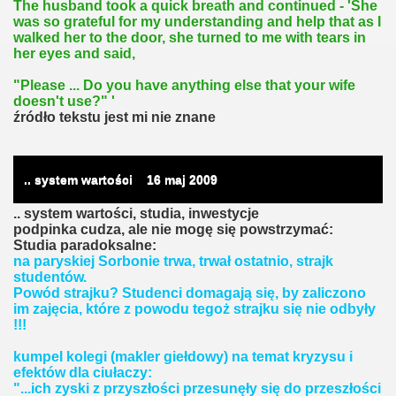
The husband took a quick breath and continued - 'She
was so grateful for my understanding and help that as I
walked her to the door, she turned to me with tears in
her eyes and said,
"Please ... Do you have anything else that your wife
doesn't use?" '
źródło tekstu jest mi nie znane
.. system wartości
16
maj 2009
.. system wartości, studia, inwestycje
podpinka cudza, ale nie mogę się powstrzymać:
Studia paradoksalne:
na paryskiej Sorbonie trwa, trwał ostatnio, strajk
studentów.
Powód strajku? Studenci domagają się, by zaliczono
im zajęcia, które z powodu tegoż strajku się nie odbyły
!!!
kumpel kolegi (makler giełdowy) na temat kryzysu i
efektów dla ciułaczy:
"...ich zyski z przyszłości przesunęły się do przeszłości