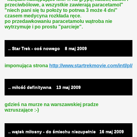
przeciwbólowe, a wszystkie zawierają paracetamol"
"niech pani się tu położy to potrwa 3 może 4 dni"
czasem medycyna rozkłada ręce.
po przedawkowaniu paracetamolu wątroba nie
wytrzymuje i po prostu "parcieje".
.. Star Trek - coś nowego
8
maj 2009
imponująca strona
http://www.startrekmovie.com/intl/pl/
.. miłość definitywna
13
maj 2009
gdzieś na murze na warszawskiej pradze
wzruszające :-)
.. wątek miłosny - do śmiechu niezupełnie
16
maj 2009