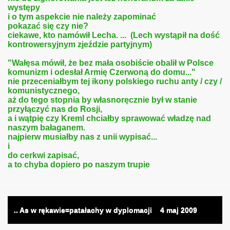
występy
i o tym aspekcie nie należy zapominać
pokazać się czy nie?
ciekawe, kto namówił Lecha. ... (Lech wystąpił na dość
kontrowersyjnym zjeździe partyjnym)
"Wałęsa mówił, że bez mała osobiście obalił w Polsce
komunizm i odesłał Armię Czerwoną do domu..."
nie przeceniałbym tej ikony polskiego ruchu anty / czy /
komunistycznego,
aż do tego stopnia by własnoręcznie był w stanie
przyłączyć nas do Rosji,
a i wątpię czy Kreml chciałby sprawować władzę nad
naszym bałaganem.
najpierw musiałby nas z unii wypisać...
i
do cerkwi zapisać,
a to chyba dopiero po naszym trupie
.. As w rękawie=patałachy w dyplomacji
4
maj 2009