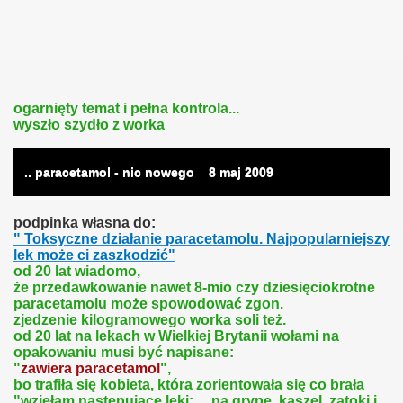
ogarnięty temat i pełna kontrola...
wyszło szydło z worka
.. paracetamol - nic nowego
8
maj 2009
podpinka własna do:
" Toksyczne działanie paracetamolu. Najpopularniejszy
lek może ci zaszkodzić"
od 20 lat wiadomo,
że przedawkowanie nawet 8-mio czy dziesięciokrotne
paracetamolu może spowodować zgon.
zjedzenie kilogramowego worka soli też.
od 20 lat na lekach w Wielkiej Brytanii wołami na
opakowaniu musi być napisane:
"
zawiera paracetamol
",
bo trafiła się kobieta, która zorientowała się co brała
"wzięłam następujące leki: ... na grypę, kaszel, zatoki i