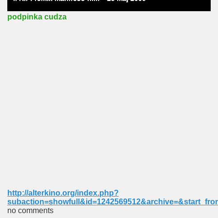
podpinka cudza
http://alterkino.org/index.php?
subaction=showfull&id=1242569512&archive=&start_f
no comments