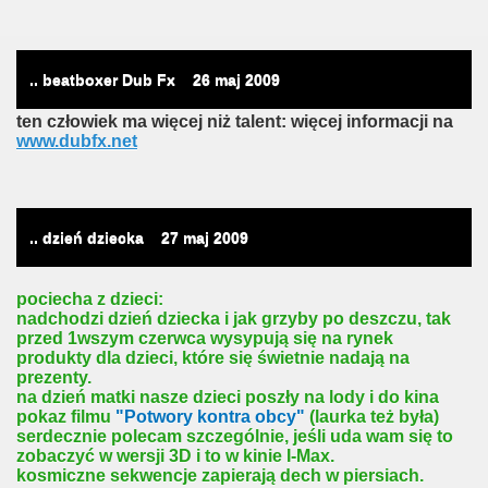
.. beatboxer Dub Fx
26
maj 2009
ten człowiek ma więcej niż talent: więcej informacji na
www.dubfx.net
.. dzień dziecka
27
maj 2009
pociecha z dzieci:
nadchodzi dzień dziecka i jak grzyby po deszczu, tak
przed 1wszym czerwca wysypują się na rynek
produkty dla dzieci, które się świetnie nadają na
prezenty.
na dzień matki nasze dzieci poszły na lody i do kina
pokaz filmu
"Potwory kontra obcy"
(laurka też była)
serdecznie polecam szczególnie, jeśli uda wam się to
zobaczyć w wersji 3D i to w kinie I-Max.
kosmiczne sekwencje zapierają dech w piersiach.